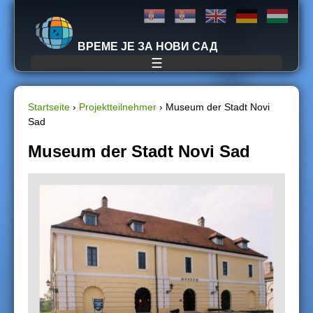
Jump to navigation
ВРЕМЕ ЈЕ ЗА НОВИ САД
☰
Startseite
›
Projektteilnehmer
›
Museum der Stadt Novi
Sad
S
Museum der Stadt Novi Sad
i
e
s
i
n
d