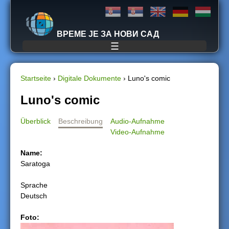
Jump to navigation
ВРЕМЕ ЈЕ ЗА НОВИ САД
☰
Startseite
›
Digitale Dokumente
›
Luno's comic
S
Luno's comic
i
Überblick
Beschreibung
Audio-Aufnahme
Video-Aufnahme
e
Name:
s
Saratoga
i
Sprache
Deutsch
n
Foto:
d