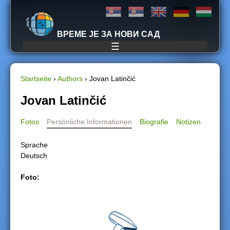
Jump to navigation
ВРЕМЕ ЈЕ ЗА НОВИ САД
☰
Startseite
›
Authors
›
Jovan Latinčić
S
Jovan Latinčić
i
Fotos
Persönliche Informationen
Biografie
Notizen
e
Sprache
Deutsch
s
Foto:
i
n
d