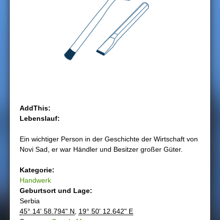
h
i
e
r
AddThis:
Lebenslauf:
Ein wichtiger Person in der Geschichte der Wirtschaft von
Novi Sad, er war Händler und Besitzer großer Güter.
Kategorie:
Handwerk
Geburtsort und Lage:
Serbia
45° 14' 58.794" N
,
19° 50' 12.642" E