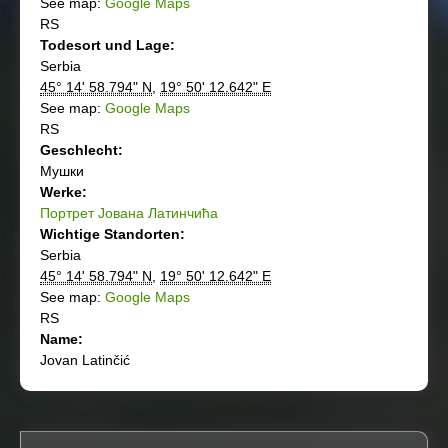
See map:
Google Maps
RS
Todesort und Lage:
Serbia
45° 14' 58.794" N
,
19° 50' 12.642" E
See map:
Google Maps
RS
Geschlecht:
Мушки
Werke:
Портрет Јована Латинчића
Wichtige Standorten:
Serbia
45° 14' 58.794" N
,
19° 50' 12.642" E
See map:
Google Maps
RS
Name:
Jovan Latinčić