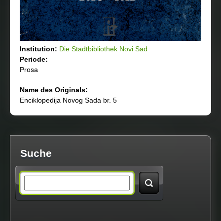
Institution:
Die Stadtbibliothek Novi Sad
Periode:
Prosa
Name des Originals:
Enciklopedija Novog Sada br. 5
Suche
S
e