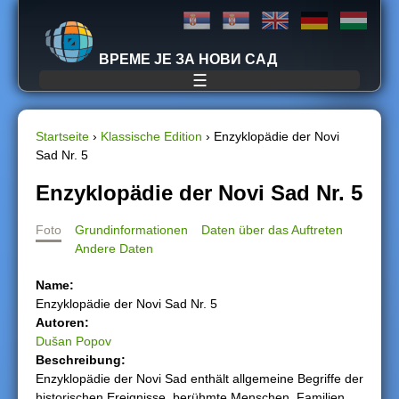
Jump to navigation
ВРЕМЕ ЈЕ ЗА НОВИ САД
☰
Startseite
›
Klassische Edition
›
Enzyklopädie der Novi
Sad Nr. 5
S
Enzyklopädie der Novi Sad Nr. 5
i
Foto
Grundinformationen
Daten über das Auftreten
e
Andere Daten
s
Name:
Enzyklopädie der Novi Sad Nr. 5
i
Autoren:
Dušan Popov
n
Beschreibung:
Enzyklopädie der Novi Sad enthält allgemeine Begriffe der
d
historischen Ereignisse, berühmte Menschen, Familien