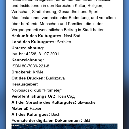
und Institutionen in den Bereichen Kultur, Religion,
h
Wirtschaft, Stadtplanung, Gesundheit und Sport,
Manifestationen von nationaler Bedeutung, und vor allem
i
über berühmte Menschen und Familien, die in der
Vergangenheit wesentlichen Beitrag in Stadt hatten.
e
Herkunft des Kulturgutеs:
Novi Sad
Land des Kulturgutеs:
Serbien
r
Unterzeichnung:
Inv. br.: 425/8, 31.07.2001
Kennzeichnung:
ISBN 86-7639-221-8
Druckerei:
KriMel
Ort des Drücken:
Budiszava
Herausgeber:
Novosadski klub "Prometej"
Veröffentlichungs Ort:
Нови Сад
Art der Sprache des Kulturgutеs:
Slawische
Material:
Papier
Art des Kulturguеs:
Buch
Formate der digitalen Dokumenten :
Bild