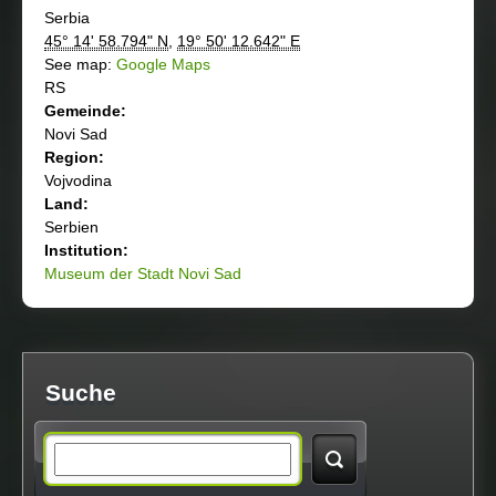
Serbia
45° 14' 58.794" N
,
19° 50' 12.642" E
See map:
Google Maps
RS
Gemeinde:
Novi Sad
Region:
Vojvodina
Land:
Serbien
Institution:
Museum der Stadt Novi Sad
Suche
S