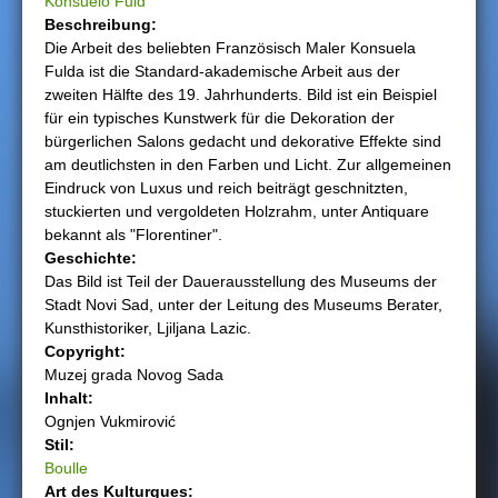
Konsuelo Fuld
Beschreibung:
h
Die Arbeit des beliebten Französisch Maler Konsuela
Fulda ist die Standard-akademische Arbeit aus der
i
zweiten Hälfte des 19. Jahrhunderts. Bild ist ein Beispiel
für ein typisches Kunstwerk für die Dekoration der
e
bürgerlichen Salons gedacht und dekorative Effekte sind
am deutlichsten in den Farben und Licht. Zur allgemeinen
r
Eindruck von Luxus und reich beiträgt geschnitzten,
stuckierten und vergoldeten Holzrahm, unter Antiquare
bekannt als "Florentiner".
Geschichte:
Das Bild ist Teil der Dauerausstellung des Museums der
Stadt Novi Sad, unter der Leitung des Museums Berater,
Kunsthistoriker, Ljiljana Lazic.
Copyright:
Muzej grada Novog Sada
Inhalt:
Ognjen Vukmirović
Stil:
Boulle
Art des Kulturguеs: