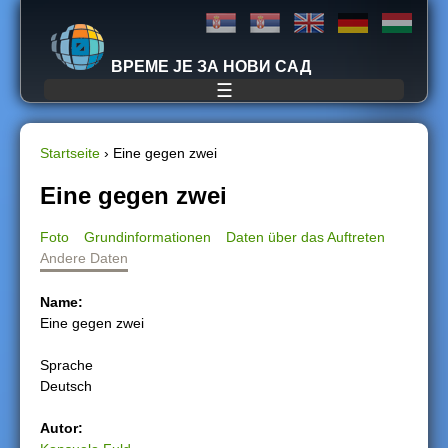
Jump to navigation
ВРЕМЕ ЈЕ ЗА НОВИ САД
☰
Startseite
›
Eine gegen zwei
S
Eine gegen zwei
i
Foto
Grundinformationen
Daten über das Auftreten
Andere Daten
e
Name:
s
Eine gegen zwei
i
Sprache
Deutsch
n
Autor:
d