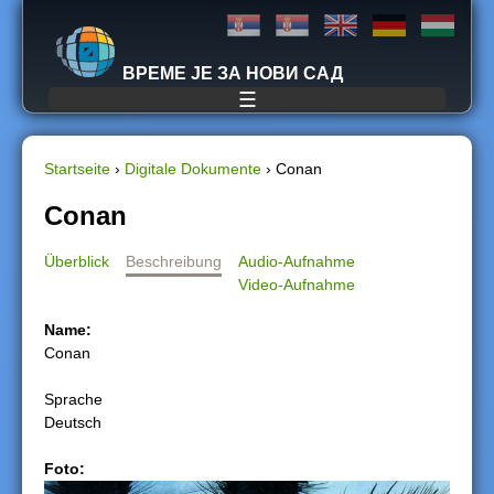
Jump to navigation
ВРЕМЕ ЈЕ ЗА НОВИ САД
☰
Startseite
›
Digitale Dokumente
›
Conan
S
Conan
i
Überblick
Beschreibung
Audio-Aufnahme
Video-Aufnahme
e
Name:
s
Conan
i
Sprache
Deutsch
n
Foto:
d