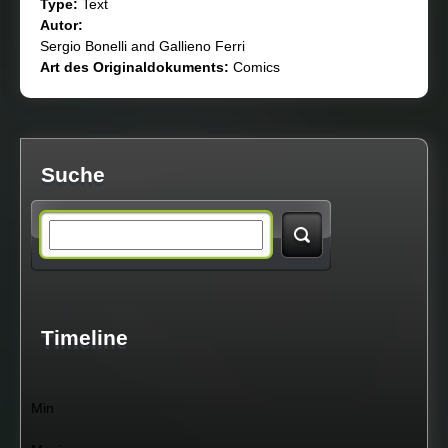
Type:
Text
Autor:
Sergio Bonelli and Gallieno Ferri
Art des Originaldokuments:
Comics
Suche
S
e
a
Timeline
r
Min
c