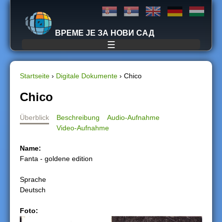
Jump to navigation
ВРЕМЕ ЈЕ ЗА НОВИ САД
☰
Startseite
›
Digitale Dokumente
›
Chico
S
Chico
i
Überblick
Beschreibung
Audio-Aufnahme
Video-Aufnahme
e
Name:
s
Fanta - goldene edition
i
Sprache
Deutsch
n
Foto:
d