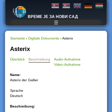
Jump to navigation
ВРЕМЕ ЈЕ ЗА НОВИ САД
☰
Startseite
›
Digitale Dokumente
›
Asterix
S
Asterix
i
Überblick
Beschreibung
Audio-Aufnahme
Video-Aufnahme
e
Name:
s
Asterix der Gallier
i
Sprache
Deutsch
n
Beschreibung:
d