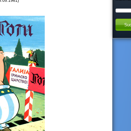
18.05.1961)
h
t
h
i
s
s
i
t
e