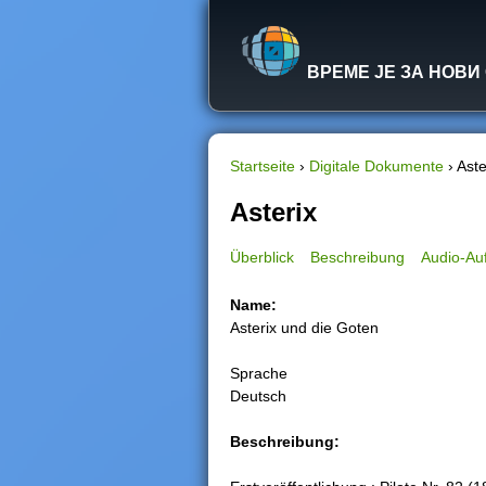
ВРЕМЕ ЈЕ ЗА НОВИ
Startseite
›
Digitale Dokumente
›
Aste
S
Asterix
i
Überblick
Beschreibung
Audio-A
e
Name:
Asterix und die Goten
s
Sprache
i
Deutsch
n
Beschreibung:
d