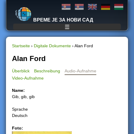
Jump to navigation
ВРЕМЕ ЈЕ ЗА НОВИ САД
☰
Startseite
›
Digitale Dokumente
›
Alan Ford
S
Alan Ford
i
Überblick
Beschreibung
Audio-Aufnahme
Video-Aufnahme
e
Name:
s
Gib, gib, gib
i
Sprache
Deutsch
n
Foto:
d